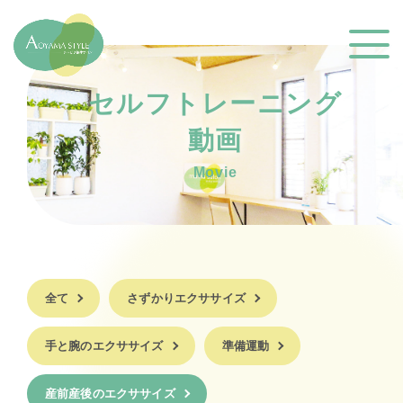
セルフトレーニング
動画
Movie
全て
さずかりエクササイズ
手と腕のエクササイズ
準備運動
産前産後のエクササイズ