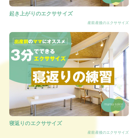
起き上がりのエクササイズ
産前産後のエクササイズ
寝返りのエクササイズ
産前産後のエクササイズ