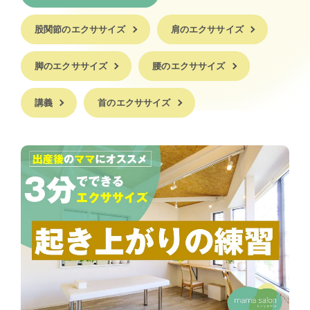
股関節のエクササイズ
肩のエクササイズ
脚のエクササイズ
腰のエクササイズ
講義
首のエクササイズ