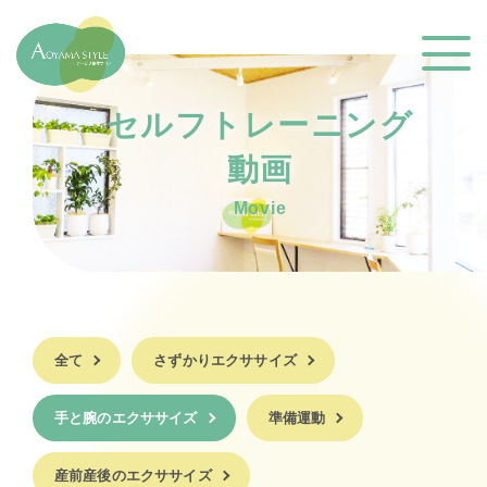
セルフトレーニング
動画
Movie
全て
さずかりエクササイズ
手と腕のエクササイズ
準備運動
産前産後のエクササイズ