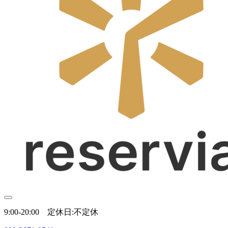
9:00-20:00 定休日:不定休